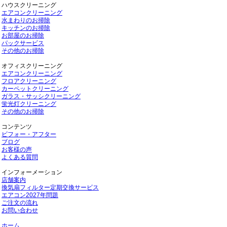
ハウスクリーニング
エアコンクリーニング
水まわりのお掃除
キッチンのお掃除
お部屋のお掃除
パックサービス
その他のお掃除
オフィスクリーニング
エアコンクリーニング
フロアクリーニング
カーペットクリーニング
ガラス・サッシクリーニング
蛍光灯クリーニング
その他のお掃除
コンテンツ
ビフォー・アフター
ブログ
お客様の声
よくある質問
インフォーメーション
店舗案内
換気扇フィルター定期交換サービス
エアコン2027年問題
ご注文の流れ
お問い合わせ
ホーム