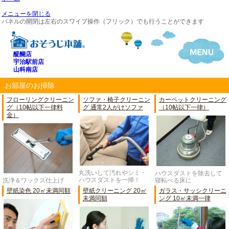
メニューを閉じる
パネルの開閉は左右のスワイプ操作（フリック）でも行うことができます
醍醐店
宇治駅前店
山科南店
お部屋のお掃除
フローリングクリーニン
ソファ・椅子クリーニン
カーペットクリーニング
グ（10帖以下一律料
グ 通常2人がけソファ
（10帖以下一律）
金）
丸洗いして汚れやシミ・
ハウスダストを除去して
ハウスダストを一掃！
寝転べる床に
洗浄＆ワックス仕上げ
壁紙染色 20㎡未満同額
壁紙クリーニング 20㎡
ガラス・サッシクリーニ
未満同額
ング 10㎡未満一律