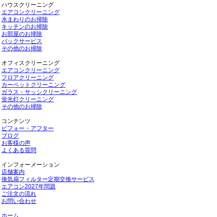
ハウスクリーニング
エアコンクリーニング
水まわりのお掃除
キッチンのお掃除
お部屋のお掃除
パックサービス
その他のお掃除
オフィスクリーニング
エアコンクリーニング
フロアクリーニング
カーペットクリーニング
ガラス・サッシクリーニング
蛍光灯クリーニング
その他のお掃除
コンテンツ
ビフォー・アフター
ブログ
お客様の声
よくある質問
インフォーメーション
店舗案内
換気扇フィルター定期交換サービス
エアコン2027年問題
ご注文の流れ
お問い合わせ
ホーム