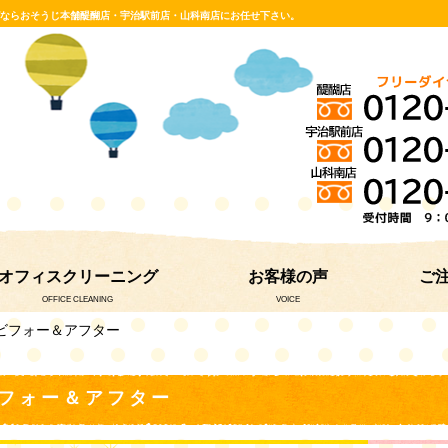
グならおそうじ本舗醍醐店・宇治駅前店・山科南店にお任せ下さい。
オフィスクリーニング
お客様の声
ご
OFFICE CLEANING
VOICE
除ビフォー＆アフター
フォー＆アフター