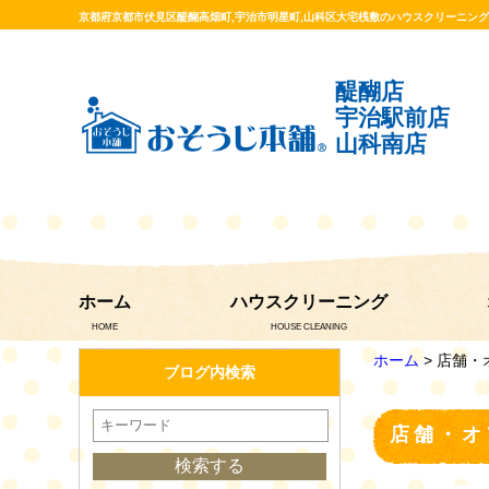
京都府京都市伏見区醍醐高畑町,宇治市明星町,山科区大宅桟敷のハウスクリーニン
醍醐店
宇治駅前店
山科南店
ホーム
ハウスクリーニング
HOME
HOUSE CLEANING
ホーム
> 店舗
ブログ内検索
店舗・オ