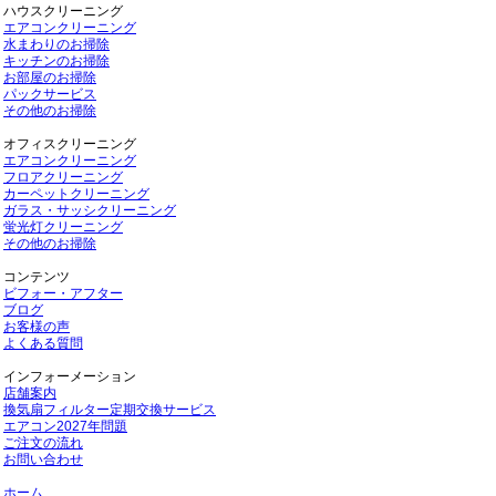
ハウスクリーニング
エアコンクリーニング
水まわりのお掃除
キッチンのお掃除
お部屋のお掃除
パックサービス
その他のお掃除
オフィスクリーニング
エアコンクリーニング
フロアクリーニング
カーペットクリーニング
ガラス・サッシクリーニング
蛍光灯クリーニング
その他のお掃除
コンテンツ
ビフォー・アフター
ブログ
お客様の声
よくある質問
インフォーメーション
店舗案内
換気扇フィルター定期交換サービス
エアコン2027年問題
ご注文の流れ
お問い合わせ
ホーム