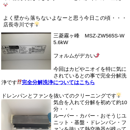
よく壁から落ちないよなーと思う今日この頃・・・
店長寺川です
三菱霧ヶ峰 MSZ-ZW565S-W
5.6kW
フォルムがデカい
今回はカビやニオイを特に気に
されているとの事で完全分解洗
浄です
完全分解洗浄についてはこちら
ドレンパンとファンを抜いてのクリーニングです
気合を入れて分解を初めて約10
分・・・
ルーバー・カバー・おそうじユ
ニット・基盤・ドレンパン・フ
ァンを抜いて熱交換器が残って