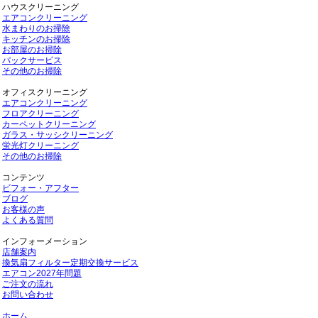
ハウスクリーニング
エアコンクリーニング
水まわりのお掃除
キッチンのお掃除
お部屋のお掃除
パックサービス
その他のお掃除
オフィスクリーニング
エアコンクリーニング
フロアクリーニング
カーペットクリーニング
ガラス・サッシクリーニング
蛍光灯クリーニング
その他のお掃除
コンテンツ
ビフォー・アフター
ブログ
お客様の声
よくある質問
インフォーメーション
店舗案内
換気扇フィルター定期交換サービス
エアコン2027年問題
ご注文の流れ
お問い合わせ
ホーム