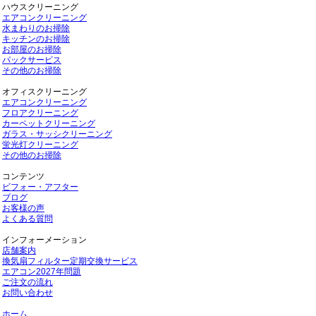
ハウスクリーニング
エアコンクリーニング
水まわりのお掃除
キッチンのお掃除
お部屋のお掃除
パックサービス
その他のお掃除
オフィスクリーニング
エアコンクリーニング
フロアクリーニング
カーペットクリーニング
ガラス・サッシクリーニング
蛍光灯クリーニング
その他のお掃除
コンテンツ
ビフォー・アフター
ブログ
お客様の声
よくある質問
インフォーメーション
店舗案内
換気扇フィルター定期交換サービス
エアコン2027年問題
ご注文の流れ
お問い合わせ
ホーム