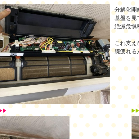
分解化開
基盤を見
絶滅危惧
これ支え
腕疲れる