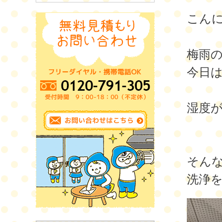
こん
梅雨
今日
湿度
そんな
洗浄