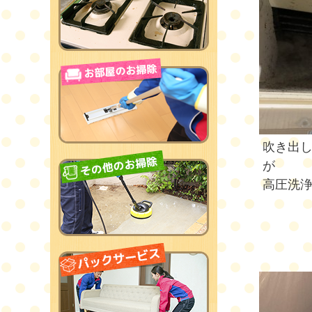
吹き出
が
高圧洗