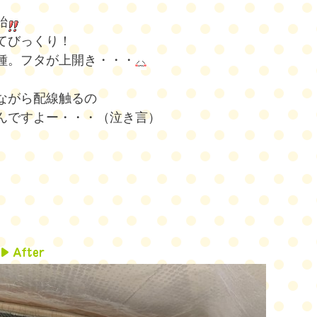
始
てびっくり！
種。フタが上開き・・・
ながら配線触るの
んですよー・・・（泣き言）