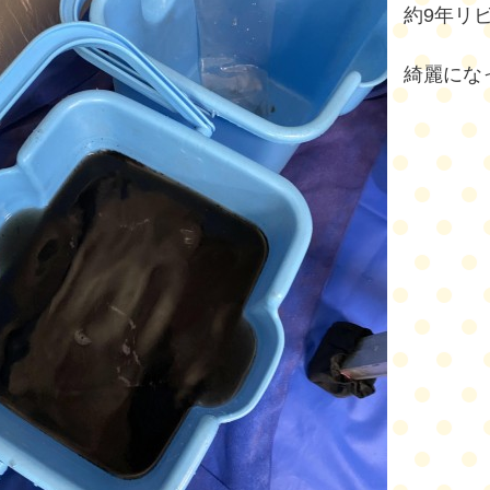
約9年リ
綺麗にな