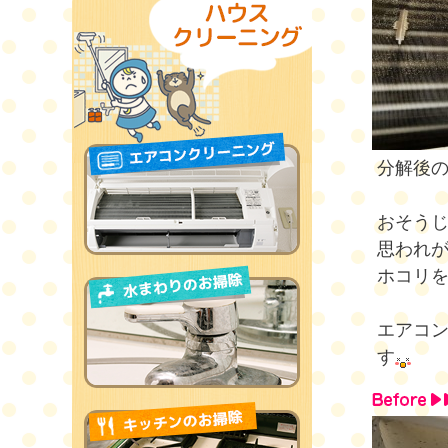
分解後
おそう
思われ
ホコリ
エアコ
す