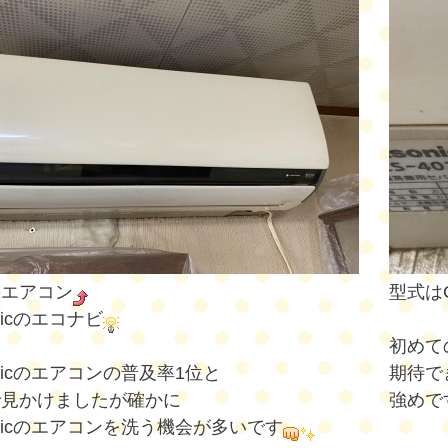
のエアコン
型式はC
onicのエコナビ
初めて
onicのエアコンの普及率1位と
期待で
で見かけましたが確かに
強めで
sonicのエアコンを洗う機会が多いです