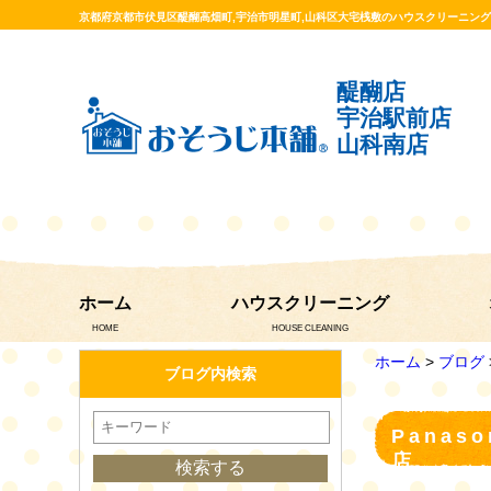
京都府京都市伏見区醍醐高畑町,宇治市明星町,山科区大宅桟敷のハウスクリーニン
醍醐店
宇治駅前店
山科南店
ホーム
ハウスクリーニング
HOME
HOUSE CLEANING
ホーム
>
ブログ
ブログ内検索
Panas
店