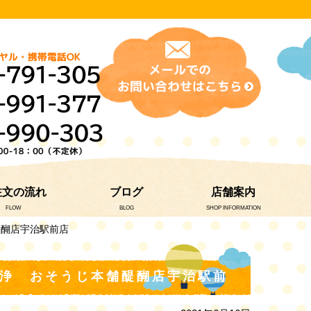
注文の流れ
ブログ
店舗案内
FLOW
BLOG
SHOP INFORMATION
じ本舗醍醐店宇治駅前店
 分解洗浄 おそうじ本舗醍醐店宇治駅前