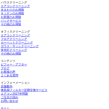
ハウスクリーニング
エアコンクリーニング
水まわりのお掃除
キッチンのお掃除
お部屋のお掃除
パックサービス
その他のお掃除
オフィスクリーニング
エアコンクリーニング
フロアクリーニング
カーペットクリーニング
ガラス・サッシクリーニング
蛍光灯クリーニング
その他のお掃除
コンテンツ
ビフォー・アフター
ブログ
お客様の声
よくある質問
インフォーメーション
店舗案内
換気扇フィルター定期交換サービス
エアコン2027年問題
ご注文の流れ
お問い合わせ
ホーム