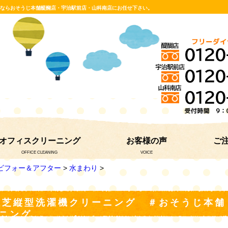
グならおそうじ本舗醍醐店・宇治駅前店・山科南店にお任せ下さい。
オフィスクリーニング
お客様の声
ご
OFFICE CLEANING
VOICE
ビフォー＆アフター
>
水まわり
>
 東芝縦型洗濯機クリーニング ＃おそうじ本
ニング