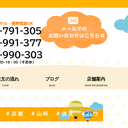
注文の流れ
ブログ
店舗案内
FLOW
BLOG
SHOP INFORMATION
舗 ＃京都 ＃山科 ＃伏見 ＃ハウ