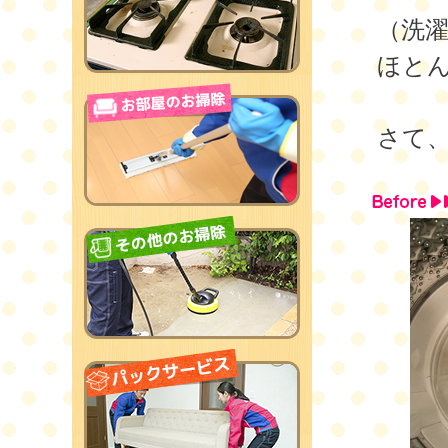
（洗
ほと
さて