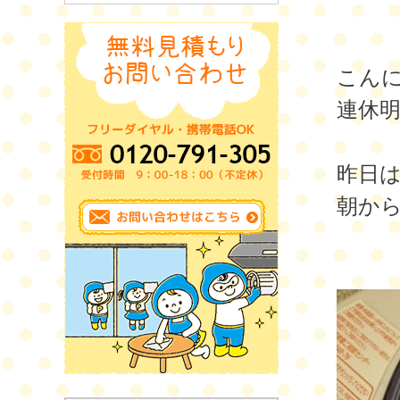
こん
連休
昨日
朝か