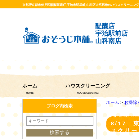
京都府京都市伏見区醍醐高畑町,宇治市明星町,山科区大宅桟敷のハウスクリーニン
醍醐店
宇治駅前店
山科南店
ホーム
ハウスクリーニング
HOME
HOUSE CLEANING
ホーム
>
お掃除
ブログ内検索
8/17
スクリー