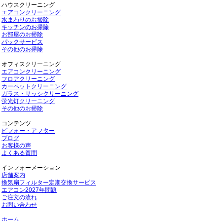
ハウスクリーニング
エアコンクリーニング
水まわりのお掃除
キッチンのお掃除
お部屋のお掃除
パックサービス
その他のお掃除
オフィスクリーニング
エアコンクリーニング
フロアクリーニング
カーペットクリーニング
ガラス・サッシクリーニング
蛍光灯クリーニング
その他のお掃除
コンテンツ
ビフォー・アフター
ブログ
お客様の声
よくある質問
インフォーメーション
店舗案内
換気扇フィルター定期交換サービス
エアコン2027年問題
ご注文の流れ
お問い合わせ
ホーム