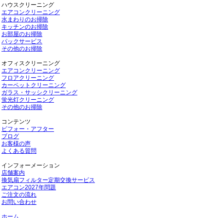
ハウスクリーニング
エアコンクリーニング
水まわりのお掃除
キッチンのお掃除
お部屋のお掃除
パックサービス
その他のお掃除
オフィスクリーニング
エアコンクリーニング
フロアクリーニング
カーペットクリーニング
ガラス・サッシクリーニング
蛍光灯クリーニング
その他のお掃除
コンテンツ
ビフォー・アフター
ブログ
お客様の声
よくある質問
インフォーメーション
店舗案内
換気扇フィルター定期交換サービス
エアコン2027年問題
ご注文の流れ
お問い合わせ
ホーム