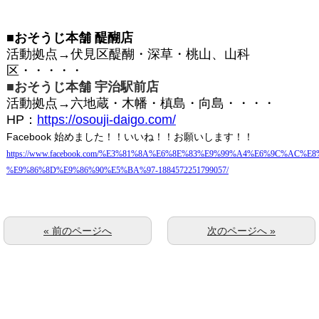
■
おそうじ本舗
醍醐店
活動拠点→伏見区醍醐・深草・桃山、山科
区・・・・・
■
おそうじ本舗
宇治駅前店
活動拠点→六地蔵・木幡・槙島・向島・・・・
HP
：
https://osouji-daigo.com/
Facebook
始めました！！いいね！！お願いします！！
https://www.facebook.com/%E3%81%8A%E6%8E%83%E9%99%A4%E6%9C%AC%E8
%E9%86%8D%E9%86%90%E5%BA%97-1884572251799057/
« 前のページへ
次のページへ »