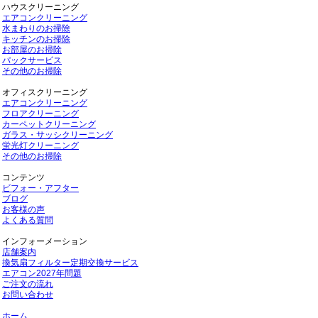
ハウスクリーニング
エアコンクリーニング
水まわりのお掃除
キッチンのお掃除
お部屋のお掃除
パックサービス
その他のお掃除
オフィスクリーニング
エアコンクリーニング
フロアクリーニング
カーペットクリーニング
ガラス・サッシクリーニング
蛍光灯クリーニング
その他のお掃除
コンテンツ
ビフォー・アフター
ブログ
お客様の声
よくある質問
インフォーメーション
店舗案内
換気扇フィルター定期交換サービス
エアコン2027年問題
ご注文の流れ
お問い合わせ
ホーム