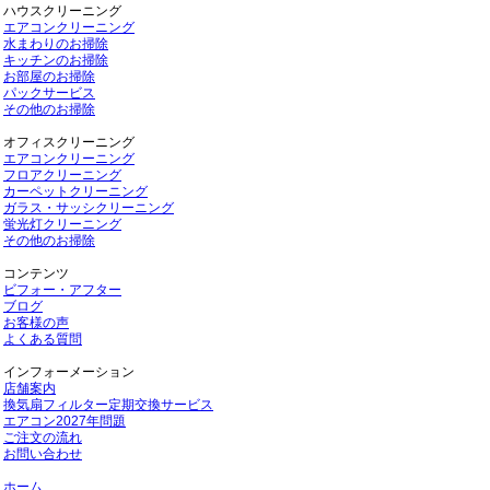
ハウスクリーニング
エアコンクリーニング
水まわりのお掃除
キッチンのお掃除
お部屋のお掃除
パックサービス
その他のお掃除
オフィスクリーニング
エアコンクリーニング
フロアクリーニング
カーペットクリーニング
ガラス・サッシクリーニング
蛍光灯クリーニング
その他のお掃除
コンテンツ
ビフォー・アフター
ブログ
お客様の声
よくある質問
インフォーメーション
店舗案内
換気扇フィルター定期交換サービス
エアコン2027年問題
ご注文の流れ
お問い合わせ
ホーム