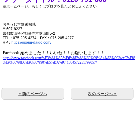
※ホームページ、もしくはブログを見たとお伝えください
おそうじ本舗
醍醐店
〒
607-8227
京都市山科区勧修寺本堂山町
5-2
TEL
：
075-205-4274
FAX
：
075-205-4277
HP
：
https://osouji-daigo.com/
Facebook
始めました！！いいね！！お願いします！！
https://www.facebook.com/%E3%81%8A%E6%8E%83%E9%99%A4%E6%9C%AC%E8
%E9%86%8D%E9%86%90%E5%BA%97-1884572251799057/
« 前のページへ
次のページへ »