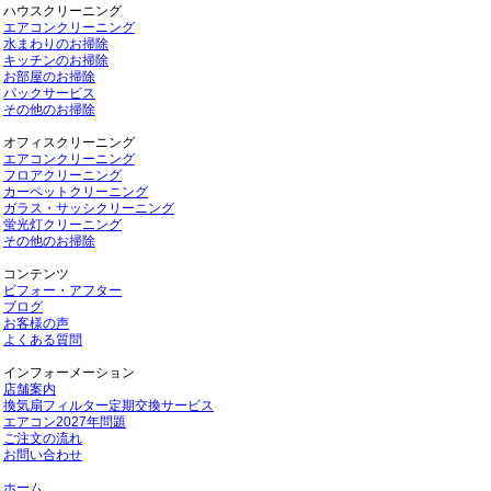
ハウスクリーニング
エアコンクリーニング
水まわりのお掃除
キッチンのお掃除
お部屋のお掃除
パックサービス
その他のお掃除
オフィスクリーニング
エアコンクリーニング
フロアクリーニング
カーペットクリーニング
ガラス・サッシクリーニング
蛍光灯クリーニング
その他のお掃除
コンテンツ
ビフォー・アフター
ブログ
お客様の声
よくある質問
インフォーメーション
店舗案内
換気扇フィルター定期交換サービス
エアコン2027年問題
ご注文の流れ
お問い合わせ
ホーム