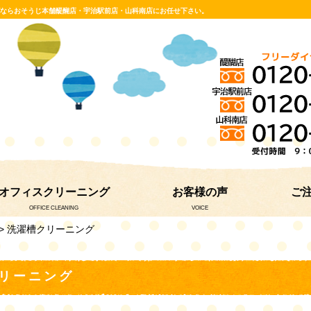
グならおそうじ本舗醍醐店・宇治駅前店・山科南店にお任せ下さい。
オフィスクリーニング
お客様の声
ご
OFFICE CLEANING
VOICE
> 洗濯槽クリーニング
リーニング