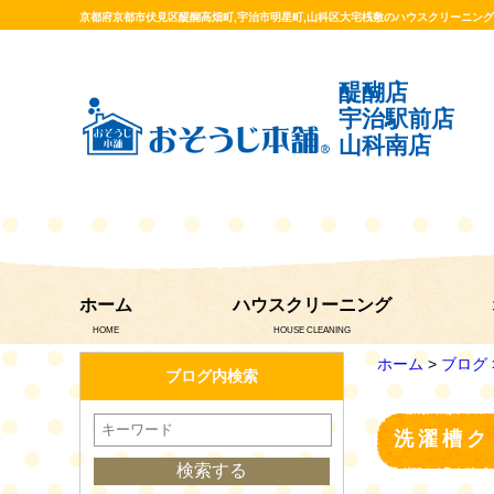
京都府京都市伏見区醍醐高畑町,宇治市明星町,山科区大宅桟敷のハウスクリーニン
醍醐店
宇治駅前店
山科南店
ホーム
ハウスクリーニング
HOME
HOUSE CLEANING
ホーム
>
ブログ
ブログ内検索
洗濯槽ク