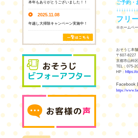
ご予約・
本年もありがとうございました！！
↓↓↓↓↓↓↓↓
2025.11.08
フリ
年越し大掃除キャンペーン実施中！
※ホームペ
おそうじ本
〒
607-8227
京都市山科
TEL
：
075-2
HP
：
https:/
Facebook
https://ww