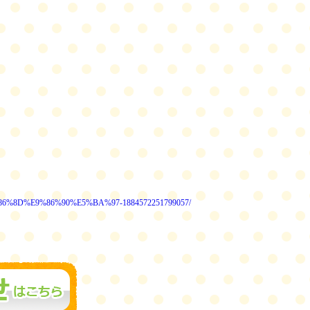
86%8D%E9%86%90%E5%BA%97-1884572251799057/