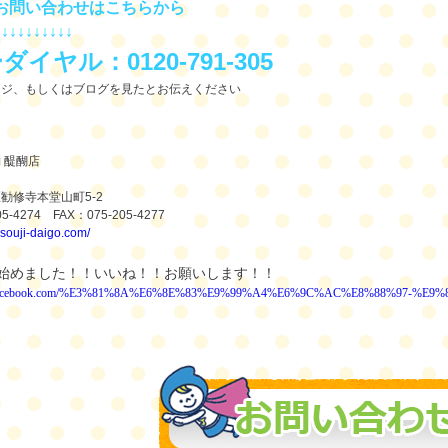
お問い合わせはこちらから
↓↓↓↓↓↓↓↓↓↓
ーダイヤル：
0120-791-305
ージ、もしくはブログを見たとお伝えください
舗
醍醐店
区勧修寺本堂山町
5-2
05-4274
FAX
：
075-205-4277
/osouji-daigo.com/
始めました！！いいね！！お願いします！！
w.facebook.com/%E3%81%8A%E6%8E%83%E9%99%A4%E6%9C%AC%E8%88%97-%E9%