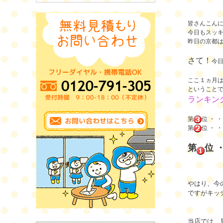
皆さんこん
今日もスッ
昨日の京都
さて！
今
ここ１ヵ月
ということ
ランキン
第
位 ・ 
第
位 ・ 
第
位 
やはり、今
ですがキッ
当店では、