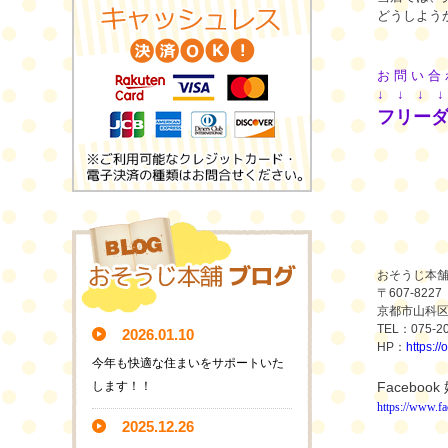
どうしよう
お 問 い 合 
↓
↓
↓
フリーダイ
おそうじ本
〒
607-8227
京都市山科
TEL
：
075-2
2026.01.10
HP
：
https:/
今年も快適な住まいをサポートいた
します！！
Facebook
https://ww
2025.12.26