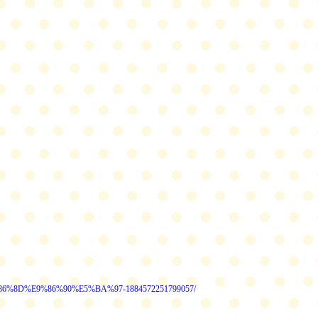
86%8D%E9%86%90%E5%BA%97-1884572251799057/