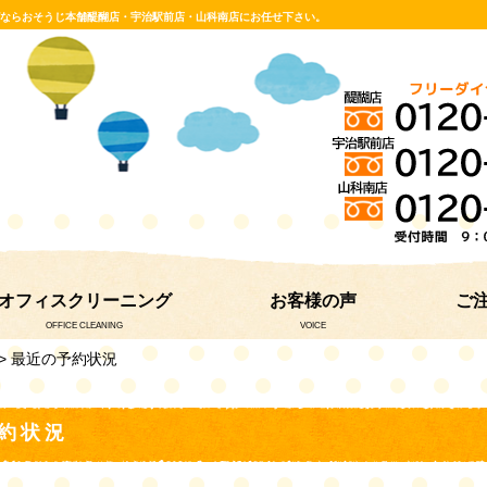
グならおそうじ本舗醍醐店・宇治駅前店・山科南店にお任せ下さい。
オフィスクリーニング
お客様の声
ご
OFFICE CLEANING
VOICE
> 最近の予約状況
約状況