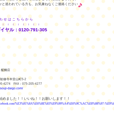
かと迷われている方も、お気兼ねなくご連絡ください
わ せ は こ ち ら か ら
↓
↓
↓
↓
↓
↓
↓
↓
↓
ヤル：0120-791-305
舗
醍醐店
区勧修寺本堂山町
5-2
05-4274
FAX
：
075-205-4277
/osouji-daigo.com/
始めました！！いいね！！お願いします！！
w.facebook.com/%E3%81%8A%E6%8E%83%E9%99%A4%E6%9C%AC%E8%88%97-%E9%