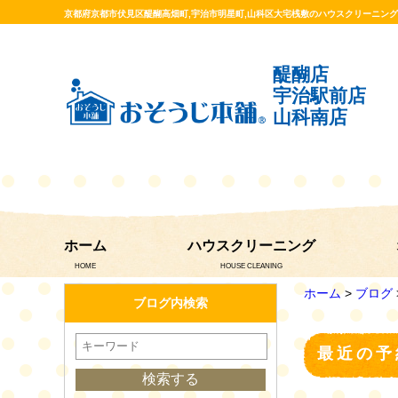
京都府京都市伏見区醍醐高畑町,宇治市明星町,山科区大宅桟敷のハウスクリーニン
醍醐店
宇治駅前店
山科南店
ホーム
ハウスクリーニング
HOME
HOUSE CLEANING
ホーム
>
ブログ
ブログ内検索
最近の予