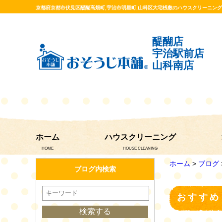
京都府京都市伏見区醍醐高畑町,宇治市明星町,山科区大宅桟敷のハウスクリーニン
醍醐店
宇治駅前店
山科南店
ホーム
ハウスクリーニング
HOME
HOUSE CLEANING
ホーム
>
ブログ
ブログ内検索
おすすめ