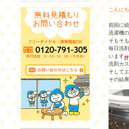
こんに
前回に
洗濯機
そもそ
毎日洗
います
洗剤カ
そして
その結