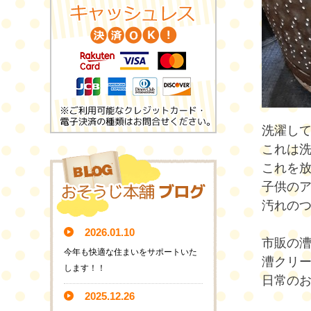
洗濯し
これは
これを
子供の
汚れの
2026.01.10
市販の
今年も快適な住まいをサポートいた
漕クリ
します！！
日常の
2025.12.26