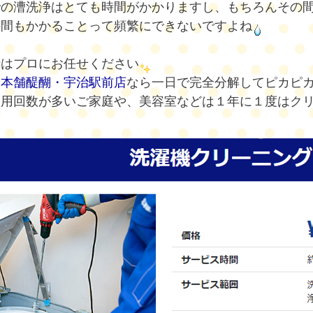
での漕洗浄はとても時間がかかりますし、もちろんその
手間もかかることって頻繁にできないですよね
時はプロにお任せください
じ本舗醍醐・宇治駅前店
なら一日で完全分解してピカピ
使用回数が多いご家庭や、美容室などは１年に１度はク