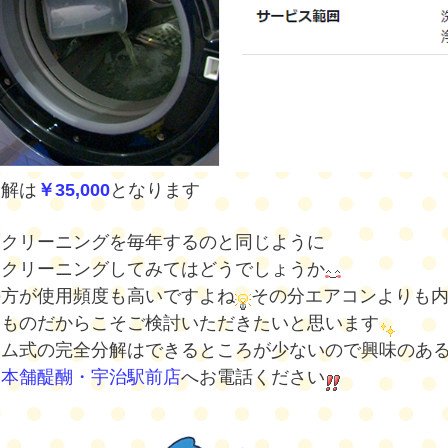
分解は
￥35,000
となります
ンクリーニングを毎年するのと同じように
もクリーニングしてみてはどうでしょうか
の方が使用頻度も高いですよね
その分エアコンよりも
うものだからこそご検討いただきたいと思います
ラム式の完全分解はできるところが少ないので興味のあ
じ本舗醍醐・宇治駅前店
へお電話ください