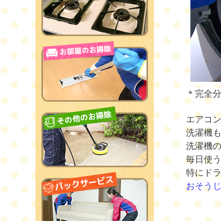
＊完全
エアコ
洗濯機
洗濯機
毎日使
特にド
おそう