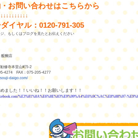
約・お問い合わせはこちらから
↓↓↓↓↓↓↓↓↓↓↓
0120-791-305
ーダイヤル：
ージ、もしくはブログを見たとお伝えください
舗
醍醐店
区勧修寺本堂山町
5-2
05-4274
FAX
：
075-205-4277
/osouji-daigo.com/
始めました！！いいね！！お願いします！！
w.facebook.com/%E3%81%8A%E6%8E%83%E9%99%A4%E6%9C%AC%E8%88%97-%E9%