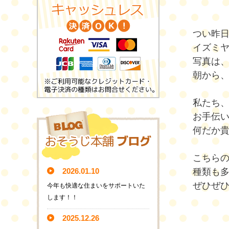
つい昨
イズミ
写真は
朝から
私たち
お手伝
何だか
こちら
2026.01.10
種類も
ぜひぜ
今年も快適な住まいをサポートいた
します！！
2025.12.26