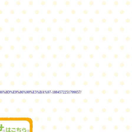
86%8D%E9%86%90%E5%BA%97-1884572251799057/