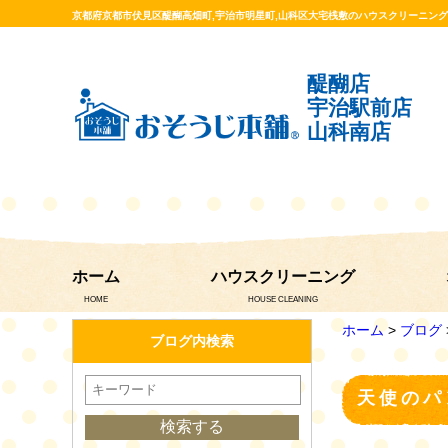
京都府京都市伏見区醍醐高畑町,宇治市明星町,山科区大宅桟敷のハウスクリーニン
醍醐店
宇治駅前店
山科南店
ホーム
ハウスクリーニング
HOME
HOUSE CLEANING
ホーム
>
ブログ
ブログ内検索
天使のパ