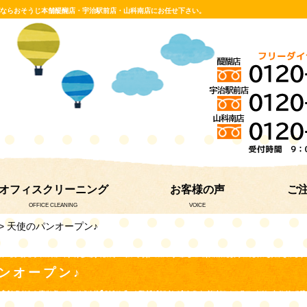
グならおそうじ本舗醍醐店・宇治駅前店・山科南店にお任せ下さい。
オフィスクリーニング
お客様の声
ご
OFFICE CLEANING
VOICE
> 天使のパンオープン♪
ンオープン♪