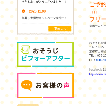
本年もありがとうございました！！
ご予
2025.11.08
↓↓↓↓↓↓↓
年越し大掃除キャンペーン実施中！
フリ
※ホームペ
おそうじ本
〒
607-8227
京都市山科
TEL
：
075-2
HP
：
https:/
Facebook
https://ww