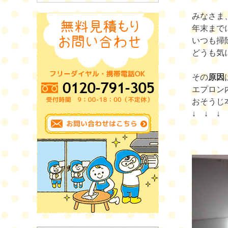
みなさま
年末まで
いつも掃
どうも気
その
原因
エプロン
おそうじ
↓ ↓ ↓ 