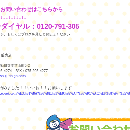
・お問い合わせはこちらから
↓↓↓↓↓↓↓↓↓↓↓
ーダイヤル：
0120-791-305
ージ、もしくはブログを見たとお伝えください
舗
醍醐店
区勧修寺本堂山町
5-2
05-4274
FAX
：
075-205-4277
/osouji-daigo.com/
始めました！！いいね！！お願いします！！
w.facebook.com/%E3%81%8A%E6%8E%83%E9%99%A4%E6%9C%AC%E8%88%97-%E9%