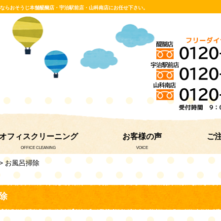
グならおそうじ本舗醍醐店・宇治駅前店・山科南店にお任せ下さい。
オフィスクリーニング
お客様の声
ご
OFFICE CLEANING
VOICE
> お風呂掃除
除