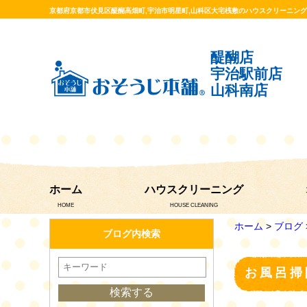
京都府京都市伏見区醍醐高畑町,宇治市明星町,山科区大宅桟敷のハウスクリーニン
醍醐店
宇治駅前店
山科南店
ホーム
ハウスクリーニング
HOME
HOUSE CLEANING
ホーム
>
ブログ
ブログ内検索
お風呂掃