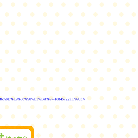
86%8D%E9%86%90%E5%BA%97-1884572251799057/