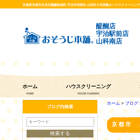
京都府京都市伏見区醍醐高畑町,宇治市明星町,山科区大宅桟敷のハウスクリーニン
醍醐店
宇治駅前店
山科南店
ホーム
ハウスクリーニング
HOME
HOUSE CLEANING
ホーム
>
ブログ
ブログ内検索
京都市 