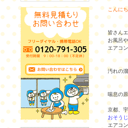
こんに
皆さん
お風呂
エアコ
汚れの
喘息の
京都、
おそう
エアコ