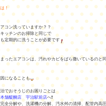
ちは！
エアコン洗っていますか？？
やキッチンのお掃除と同じで
ンも定期的に洗うことが必要です
溜まったエアコンは、汚れやカビをばら撒いているのと
原因になることも
宇治でおそうじのお困りごとは
じ本舗醍醐店 宇治駅前店
へ❗️
ン完全分解や、洗濯機の分解、汚水舛の清掃、配管内高