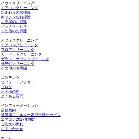
ハウスクリーニング
エアコンクリーニング
水まわりのお掃除
キッチンのお掃除
お部屋のお掃除
パックサービス
その他のお掃除
オフィスクリーニング
エアコンクリーニング
フロアクリーニング
カーペットクリーニング
ガラス・サッシクリーニング
蛍光灯クリーニング
その他のお掃除
コンテンツ
ビフォー・アフター
ブログ
お客様の声
よくある質問
インフォーメーション
店舗案内
換気扇フィルター定期交換サービス
エアコン2027年問題
ご注文の流れ
お問い合わせ
ホーム