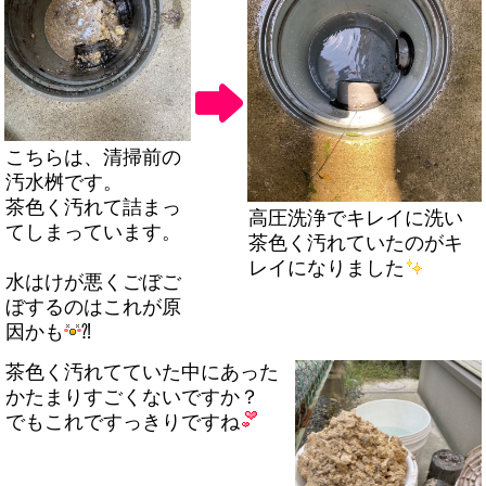
こちらは、清掃前の
汚水桝です。
茶色く汚れて詰まっ
高圧洗浄でキレイに洗い
てしまっています。
茶色く汚れていたのがキ
レイになりました
水はけが悪くごぼご
ぼするのはこれが原
因かも
⁈
茶色く汚れてていた中にあった
かたまりすごくないですか？
でもこれですっきりですね