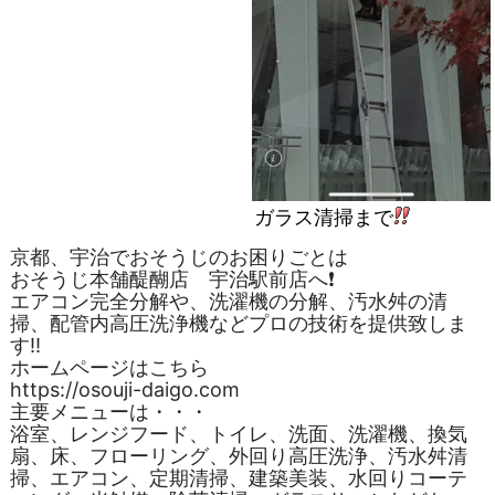
ガラス清掃まで
京都、宇治でおそうじのお困りごとは
おそうじ本舗醍醐店 宇治駅前店へ❗️
エアコン完全分解や、洗濯機の分解、汚水舛の清
掃、配管内高圧洗浄機などプロの技術を提供致しま
す‼️
ホームページはこちら
https://osouji-daigo.com
主要メニューは・・・
浴室、レンジフード、トイレ、洗面、洗濯機、換気
扇、床、フローリング、外回り高圧洗浄、汚水舛清
掃、エアコン、定期清掃、建築美装、水回りコーテ