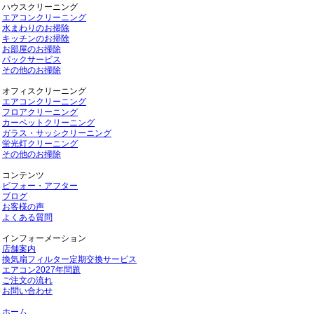
ハウスクリーニング
エアコンクリーニング
水まわりのお掃除
キッチンのお掃除
お部屋のお掃除
パックサービス
その他のお掃除
オフィスクリーニング
エアコンクリーニング
フロアクリーニング
カーペットクリーニング
ガラス・サッシクリーニング
蛍光灯クリーニング
その他のお掃除
コンテンツ
ビフォー・アフター
ブログ
お客様の声
よくある質問
インフォーメーション
店舗案内
換気扇フィルター定期交換サービス
エアコン2027年問題
ご注文の流れ
お問い合わせ
ホーム