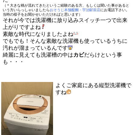
（＊大きな桃が流れてきたというご経験のある方、もしくは聞いた事があると
いう方いらっしゃいましたら
おそうじ本舗醍醐・宇治駅前店
にお電話下さい。
当時の様子をお聞かせいただければと思います）
それが今では洗濯機に放り込みスイッチ一つで出来
上がりですよね
素敵な時代になりましたよね
でもでも！そんな素敵な洗濯機も使っているうちに
汚れが溜まっているんです
綺麗に見えても洗濯槽の中は
カビ
だらけという事
も・・・
よくご家庭にある縦型洗濯機で
すね