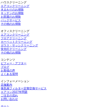
ハウスクリーニング
エアコンクリーニング
水まわりのお掃除
キッチンのお掃除
お部屋のお掃除
パックサービス
その他のお掃除
オフィスクリーニング
エアコンクリーニング
フロアクリーニング
カーペットクリーニング
ガラス・サッシクリーニング
蛍光灯クリーニング
その他のお掃除
コンテンツ
ビフォー・アフター
ブログ
お客様の声
よくある質問
インフォーメーション
店舗案内
換気扇フィルター定期交換サービス
エアコン2027年問題
ご注文の流れ
お問い合わせ
ホーム