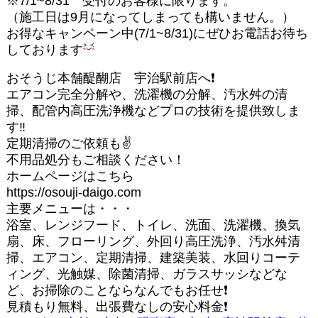
※7/1~8/31 受付のお客様に限ります。
（施工日は9月になってしまっても構いません。）
お得なキャンペーン中(7/1~8/31)にぜひお電話お待ち
しております
おそうじ本舗醍醐店 宇治駅前店へ❗️
エアコン完全分解や、洗濯機の分解、汚水舛の清
掃、配管内高圧洗浄機などプロの技術を提供致しま
す‼️
定期清掃のご依頼も✌️
不用品処分もご相談ください！
ホームページはこちら
https://osouji-daigo.com
主要メニューは・・・
浴室、レンジフード、トイレ、洗面、洗濯機、換気
扇、床、フローリング、外回り高圧洗浄、汚水舛清
掃、エアコン、定期清掃、建築美装、水回りコーテ
ィング、光触媒、除菌清掃、ガラスサッシなどな
ど、お掃除のことならなんでもお任せ❗️
見積もり無料、出張費なしの安心料金❗️