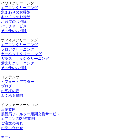
ハウスクリーニング
エアコンクリーニング
水まわりのお掃除
キッチンのお掃除
お部屋のお掃除
パックサービス
その他のお掃除
オフィスクリーニング
エアコンクリーニング
フロアクリーニング
カーペットクリーニング
ガラス・サッシクリーニング
蛍光灯クリーニング
その他のお掃除
コンテンツ
ビフォー・アフター
ブログ
お客様の声
よくある質問
インフォーメーション
店舗案内
換気扇フィルター定期交換サービス
エアコン2027年問題
ご注文の流れ
お問い合わせ
ホーム