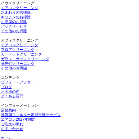
ハウスクリーニング
エアコンクリーニング
水まわりのお掃除
キッチンのお掃除
お部屋のお掃除
パックサービス
その他のお掃除
オフィスクリーニング
エアコンクリーニング
フロアクリーニング
カーペットクリーニング
ガラス・サッシクリーニング
蛍光灯クリーニング
その他のお掃除
コンテンツ
ビフォー・アフター
ブログ
お客様の声
よくある質問
インフォーメーション
店舗案内
換気扇フィルター定期交換サービス
エアコン2027年問題
ご注文の流れ
お問い合わせ
ホーム