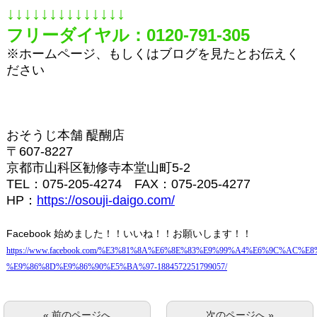
↓↓↓↓↓↓↓↓↓↓↓↓↓↓
フリーダイヤル：
0120-791-305
※ホームページ、もしくはブログを見たとお伝えく
ださい
おそうじ本舗
醍醐店
〒
607-8227
京都市山科区勧修寺本堂山町
5-2
TEL
：
075-205-4274
FAX
：
075-205-4277
HP
：
https://osouji-daigo.com/
Facebook
始めました！！いいね！！お願いします！！
https://www.facebook.com/%E3%81%8A%E6%8E%83%E9%99%A4%E6%9C%AC%E8
%E9%86%8D%E9%86%90%E5%BA%97-1884572251799057/
« 前のページへ
次のページへ »