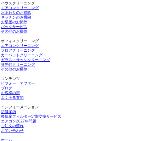
ハウスクリーニング
エアコンクリーニング
水まわりのお掃除
キッチンのお掃除
お部屋のお掃除
パックサービス
その他のお掃除
オフィスクリーニング
エアコンクリーニング
フロアクリーニング
カーペットクリーニング
ガラス・サッシクリーニング
蛍光灯クリーニング
その他のお掃除
コンテンツ
ビフォー・アフター
ブログ
お客様の声
よくある質問
インフォーメーション
店舗案内
換気扇フィルター定期交換サービス
エアコン2027年問題
ご注文の流れ
お問い合わせ
ホーム