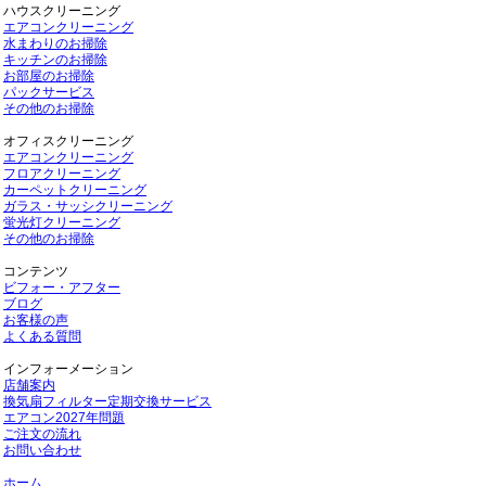
ハウスクリーニング
エアコンクリーニング
水まわりのお掃除
キッチンのお掃除
お部屋のお掃除
パックサービス
その他のお掃除
オフィスクリーニング
エアコンクリーニング
フロアクリーニング
カーペットクリーニング
ガラス・サッシクリーニング
蛍光灯クリーニング
その他のお掃除
コンテンツ
ビフォー・アフター
ブログ
お客様の声
よくある質問
インフォーメーション
店舗案内
換気扇フィルター定期交換サービス
エアコン2027年問題
ご注文の流れ
お問い合わせ
ホーム