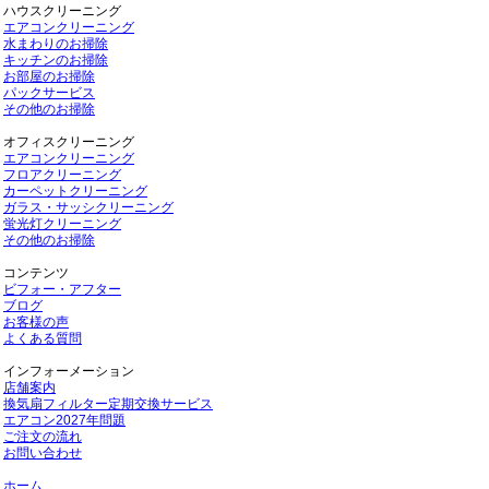
ハウスクリーニング
エアコンクリーニング
水まわりのお掃除
キッチンのお掃除
お部屋のお掃除
パックサービス
その他のお掃除
オフィスクリーニング
エアコンクリーニング
フロアクリーニング
カーペットクリーニング
ガラス・サッシクリーニング
蛍光灯クリーニング
その他のお掃除
コンテンツ
ビフォー・アフター
ブログ
お客様の声
よくある質問
インフォーメーション
店舗案内
換気扇フィルター定期交換サービス
エアコン2027年問題
ご注文の流れ
お問い合わせ
ホーム