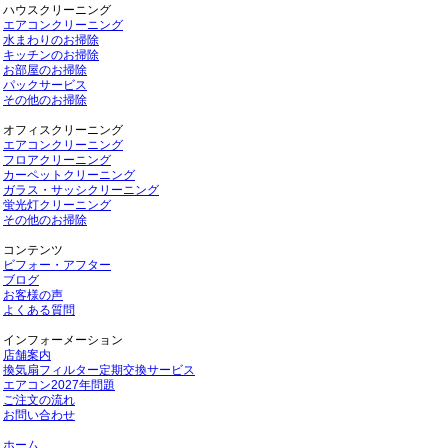
ハウスクリーニング
エアコンクリーニング
水まわりのお掃除
キッチンのお掃除
お部屋のお掃除
パックサービス
その他のお掃除
オフィスクリーニング
エアコンクリーニング
フロアクリーニング
カーペットクリーニング
ガラス・サッシクリーニング
蛍光灯クリーニング
その他のお掃除
コンテンツ
ビフォー・アフター
ブログ
お客様の声
よくある質問
インフォーメーション
店舗案内
換気扇フィルター定期交換サービス
エアコン2027年問題
ご注文の流れ
お問い合わせ
ホーム