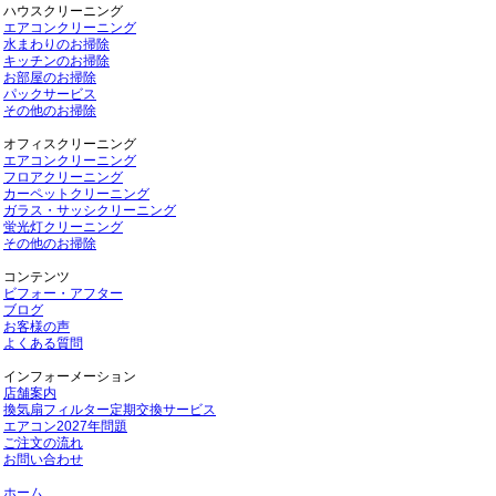
ハウスクリーニング
エアコンクリーニング
水まわりのお掃除
キッチンのお掃除
お部屋のお掃除
パックサービス
その他のお掃除
オフィスクリーニング
エアコンクリーニング
フロアクリーニング
カーペットクリーニング
ガラス・サッシクリーニング
蛍光灯クリーニング
その他のお掃除
コンテンツ
ビフォー・アフター
ブログ
お客様の声
よくある質問
インフォーメーション
店舗案内
換気扇フィルター定期交換サービス
エアコン2027年問題
ご注文の流れ
お問い合わせ
ホーム