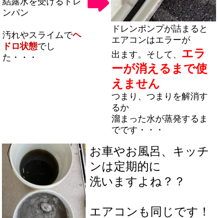
結露水を受けるドレ
ンパン
ドレンポンプが詰まると
汚れやスライムで
ヘ
エアコンはエラーが
ドロ状態
でし
エラ
出ます。そして、
た・・・
ーが消えるまで
使
えません
つまり、つまりを解消す
るか
溜まった水が蒸発するま
でです・・・
お車やお風呂、キッチ
ンは定期的に
洗いますよね？？
エアコンも同じです！