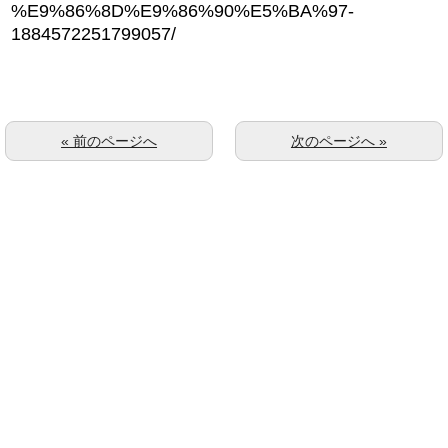
%E9%86%8D%E9%86%90%E5%BA%97-
1884572251799057/
« 前のページへ
次のページへ »