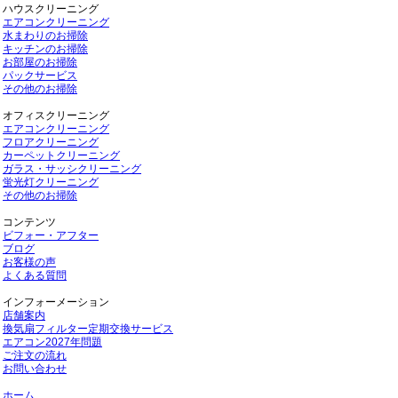
ハウスクリーニング
エアコンクリーニング
水まわりのお掃除
キッチンのお掃除
お部屋のお掃除
パックサービス
その他のお掃除
オフィスクリーニング
エアコンクリーニング
フロアクリーニング
カーペットクリーニング
ガラス・サッシクリーニング
蛍光灯クリーニング
その他のお掃除
コンテンツ
ビフォー・アフター
ブログ
お客様の声
よくある質問
インフォーメーション
店舗案内
換気扇フィルター定期交換サービス
エアコン2027年問題
ご注文の流れ
お問い合わせ
ホーム