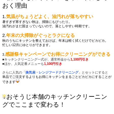
おく理由
1.
気温がちょうどよく、油汚れが落ちやすい
暑すぎず寒すぎない秋は、掃除にもぴったり。
油汚れがまだ固まっていないので、落としやすい時期です。
2.
年末の大掃除がぐっとラクになる
秋のうちにキッチンを整えておけば、年末は軽く拭くだけでピカピカ。
忙しい12月にゆとりができます。
感謝祭キャンペーンでお得にクリーニングができる
3.
■キッチ
ンクリーニング一式が、通常
料金から
1,100円引き
■ほか、人気定番メニューも
1,100円引き
さらに人気の「
換気扇・レンジフード
クリーニング
」とセットにすると
単品でご注文するよりもお得にキッチンをまるごとピカピカにすることが
できます
おそうじ本舗のキッチンクリーニン
グでここまで変わる！