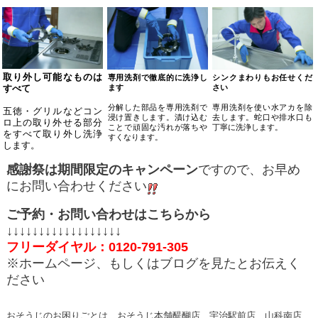
取り外し可能なものは
専用洗剤で徹底的に洗浄し
シンクまわりもお任せくだ
ます
さい
すべて
分解した部品を専用洗剤で
専用洗剤を使い水アカを除
五徳・グリルなどコン
浸け置きします。漬け込む
去します。蛇口や排水口も
ロ上の取り外せる部分
ことで頑固な汚れが落ちや
丁寧に洗浄します。
をすべて取り外し洗浄
すくなります。
します。
感謝祭は期間限定のキャンペーン
ですので、お早め
にお問い合わせください
ご予約・お問い合わせはこちらから
↓↓↓↓↓↓↓↓↓↓↓↓↓↓↓↓↓↓
フリーダイヤル：
0120-791-305
※ホームページ、もしくはブログを見たとお伝えく
ださい
おそうじのお困りごとは おそうじ本舗醍醐店 宇治駅前店 山科南店