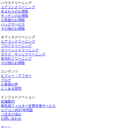
ハウスクリーニング
エアコンクリーニング
水まわりのお掃除
キッチンのお掃除
お部屋のお掃除
パックサービス
その他のお掃除
オフィスクリーニング
エアコンクリーニング
フロアクリーニング
カーペットクリーニング
ガラス・サッシクリーニング
蛍光灯クリーニング
その他のお掃除
コンテンツ
ビフォー・アフター
ブログ
お客様の声
よくある質問
インフォーメーション
店舗案内
換気扇フィルター定期交換サービス
エアコン2027年問題
ご注文の流れ
お問い合わせ
ホーム