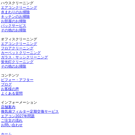
ハウスクリーニング
エアコンクリーニング
水まわりのお掃除
キッチンのお掃除
お部屋のお掃除
パックサービス
その他のお掃除
オフィスクリーニング
エアコンクリーニング
フロアクリーニング
カーペットクリーニング
ガラス・サッシクリーニング
蛍光灯クリーニング
その他のお掃除
コンテンツ
ビフォー・アフター
ブログ
お客様の声
よくある質問
インフォーメーション
店舗案内
換気扇フィルター定期交換サービス
エアコン2027年問題
ご注文の流れ
お問い合わせ
ホーム