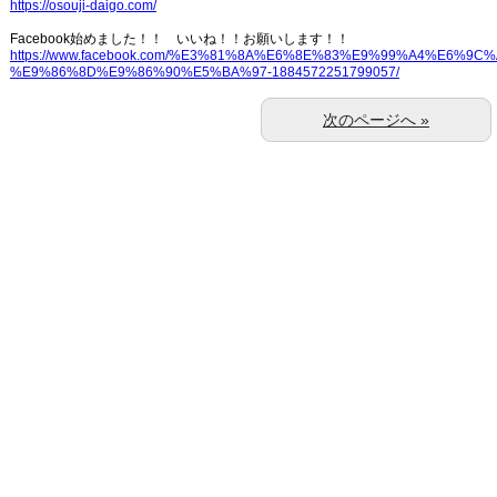
https://osouji-daigo.com/
Facebook始めました！！ いいね！！お願いします！！
https://www.facebook.com/%E3%81%8A%E6%8E%83%E9%99%A4%E6%9C
%E9%86%8D%E9%86%90%E5%BA%97-1884572251799057/
次のページへ »