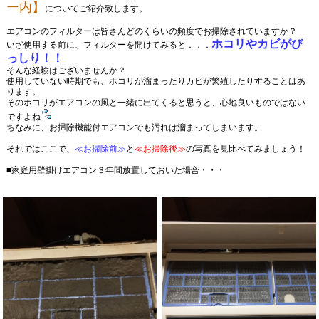
ー内】
についてご紹介致します。
エアコンのフィルターは皆さんどのくらいの頻度でお掃除されていますか？
ホコリやカビがび
いざ使用する前に、フィルターを開けてみると．．．
っしり！！
そんな経験はございませんか？
使用していない時期でも、ホコリが溜まったりカビが繁殖したりすることはあ
ります。
そのホコリがエアコンの風と一緒に出てくると思うと、心地良いものではない
ですよね
ちなみに、お掃除機能付エアコンでも汚れは溜まってしまいます。
それではここで、
≪お掃除前≫
と
≪お掃除後≫
の写真を見比べてみましょう！
■家庭用壁掛けエアコン３年間放置しておいた場合・・・