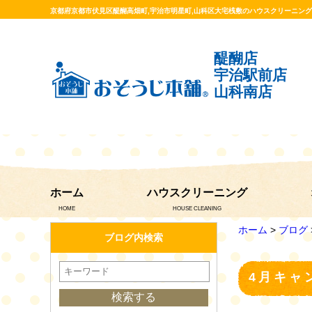
京都府京都市伏見区醍醐高畑町,宇治市明星町,山科区大宅桟敷のハウスクリーニン
醍醐店
宇治駅前店
山科南店
ホーム
ハウスクリーニング
HOME
HOUSE CLEANING
ホーム
>
ブログ
ブログ内検索
4月キャ