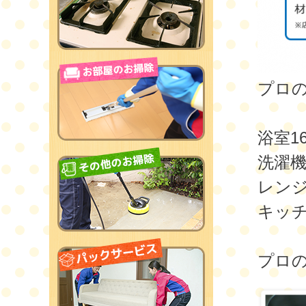
プロ
浴室16
洗濯機1
レンジ
キッチ
プロ