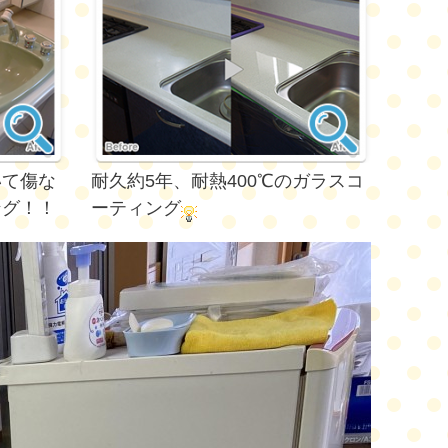
いて傷な
耐久約5年、耐熱400℃のガラスコ
ング！！
ーティング