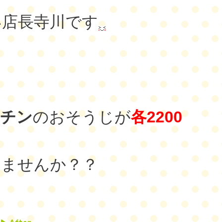
い店長寺川です
！
ッチン
のおそうじが
各2200
えませんか？？