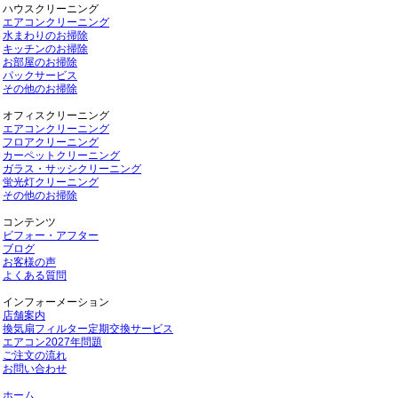
ハウスクリーニング
エアコンクリーニング
水まわりのお掃除
キッチンのお掃除
お部屋のお掃除
パックサービス
その他のお掃除
オフィスクリーニング
エアコンクリーニング
フロアクリーニング
カーペットクリーニング
ガラス・サッシクリーニング
蛍光灯クリーニング
その他のお掃除
コンテンツ
ビフォー・アフター
ブログ
お客様の声
よくある質問
インフォーメーション
店舗案内
換気扇フィルター定期交換サービス
エアコン2027年問題
ご注文の流れ
お問い合わせ
ホーム