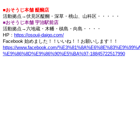
■
おそうじ本舗 醍醐店
活動拠点
→
伏見区醍醐・深草・桃山、山科区・・・・・
■
おそうじ本舗 宇治駅前店
活動拠点
→
六地蔵・木幡・槙島・向島・・・・
HP
：
https://osouji-daigo.com/
Facebook
始めました！！いいね！！お願いします！！
https://www.facebook.com/%E3%81%8A%E6%8E%83%E9%9
%E9%86%8D%E9%86%90%E5%BA%97-18845722517990