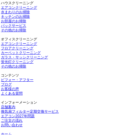
ハウスクリーニング
エアコンクリーニング
水まわりのお掃除
キッチンのお掃除
お部屋のお掃除
パックサービス
その他のお掃除
オフィスクリーニング
エアコンクリーニング
フロアクリーニング
カーペットクリーニング
ガラス・サッシクリーニング
蛍光灯クリーニング
その他のお掃除
コンテンツ
ビフォー・アフター
ブログ
お客様の声
よくある質問
インフォーメーション
店舗案内
換気扇フィルター定期交換サービス
エアコン2027年問題
ご注文の流れ
お問い合わせ
ホーム