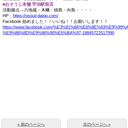
■
おそうじ本舗 宇治駅前店
活動拠点
→
六地蔵・木幡・槙島・向島・・・・
HP
：
https://osouji-daigo.com/
Facebook
始めました！！いいね！！お願いします！！
https://www.facebook.com/%E3%81%8A%E6%8E%83%E9%9
%E9%86%8D%E9%86%90%E5%BA%97-18845722517990
« 前のページへ
次のページへ »