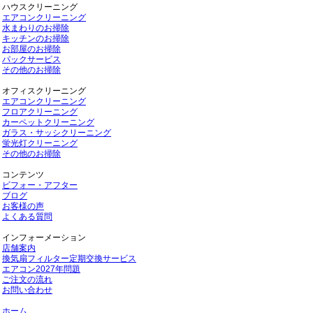
ハウスクリーニング
エアコンクリーニング
水まわりのお掃除
キッチンのお掃除
お部屋のお掃除
パックサービス
その他のお掃除
オフィスクリーニング
エアコンクリーニング
フロアクリーニング
カーペットクリーニング
ガラス・サッシクリーニング
蛍光灯クリーニング
その他のお掃除
コンテンツ
ビフォー・アフター
ブログ
お客様の声
よくある質問
インフォーメーション
店舗案内
換気扇フィルター定期交換サービス
エアコン2027年問題
ご注文の流れ
お問い合わせ
ホーム