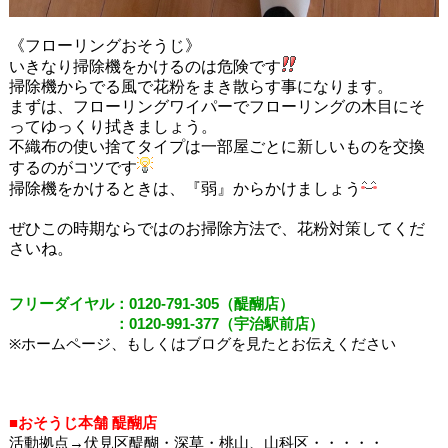
《フローリングおそうじ》
いきなり掃除機をかけるのは危険です
掃除機からでる風で花粉をまき散らす事になります。
まずは、フローリングワイパーでフローリングの木目にそ
ってゆっくり拭きましょう。
不織布の使い捨てタイプは一部屋ごとに新しいものを交換
するのがコツです
掃除機をかけるときは、『弱』からかけましょう
ぜひこの時期ならではのお掃除方法で、花粉対策してくだ
さいね。
フリーダイヤル：
0120-791-305
（醍醐店）
：
0120-991-377
（宇治駅前店）
※
ホームページ、もしくはブログを見たとお伝えください
■
おそうじ本舗 醍醐店
活動拠点
→
伏見区醍醐・深草・桃山、山科区・・・・・