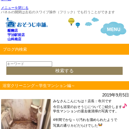
メニューを閉じる
パネルの開閉は左右のスワイプ操作（フリック）でも行うことができます
醍醐店
宇治駅前店
山科南店
ブログ内検索
浴室クリーニング～学生マンション編～
2019年9月5日
みなさんこんにちは！店長：寺川です
今日も浴室のおそうじについてご紹介します
学生マンションの退去後清掃の写真です。
4年間でかな～り汚れを溜められたようで
写真の通りカビだらけでした