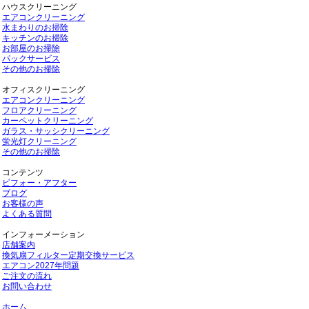
ハウスクリーニング
エアコンクリーニング
水まわりのお掃除
キッチンのお掃除
お部屋のお掃除
パックサービス
その他のお掃除
オフィスクリーニング
エアコンクリーニング
フロアクリーニング
カーペットクリーニング
ガラス・サッシクリーニング
蛍光灯クリーニング
その他のお掃除
コンテンツ
ビフォー・アフター
ブログ
お客様の声
よくある質問
インフォーメーション
店舗案内
換気扇フィルター定期交換サービス
エアコン2027年問題
ご注文の流れ
お問い合わせ
ホーム