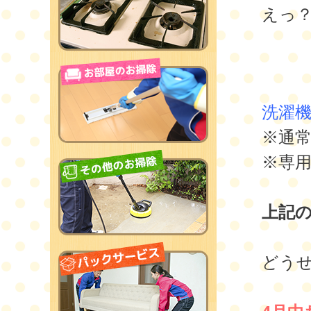
えっ
洗濯機
※通
※専
上記の
どう