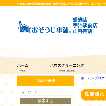
京都府京都市伏見区醍醐高畑町,宇治市明星町,山科区大宅桟敷のハウスクリーニン
醍醐店
宇治駅前店
山科南店
ホーム
ハウスクリーニング
HOME
HOUSE CLEANING
ホーム
>
ブログ
ブログ内検索
洗濯機の