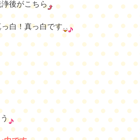
洗浄後がこちら
真っ白！真っ白です
ょう