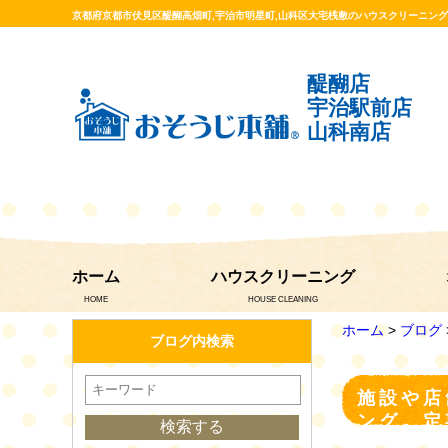
京都府京都市伏見区醍醐高畑町,宇治市明星町,山科区大宅桟敷のハウスクリーニン
醍醐店
宇治駅前店
山科南店
ホーム
ハウスクリーニング
HOME
HOUSE CLEANING
ホーム
>
ブログ
ブログ内検索
施設や店
ング、定