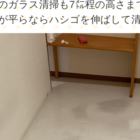
のガラス清掃も7㍍程の高さま
が平らならハシゴを伸ばして