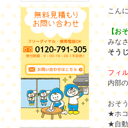
こん
【お
みな
そう
フィ
内部
おそ
★ホ
★自