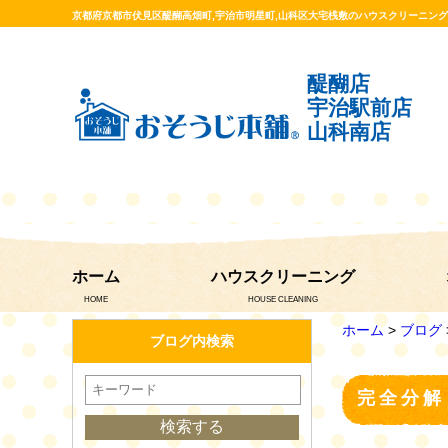
京都府京都市伏見区醍醐高畑町,宇治市明星町,山科区大宅桟敷のハウスクリーニン
醍醐店
宇治駅前店
山科南店
ホーム
ハウスクリーニング
HOME
HOUSE CLEANING
ホーム
>
ブログ
ブログ内検索
完全分解