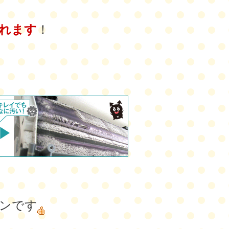
れます
！
ンです