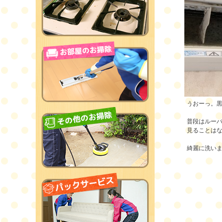
うおーっ。
普段はルー
見ることは
綺麗に洗い