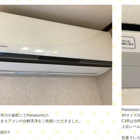
！
Panaso
の小倉町にてPanasonicの
40サイズ
付きエアコンの分解洗浄をご依頼いただきました。
CXRは当時
上位レベ
紹介‼️
型番でい