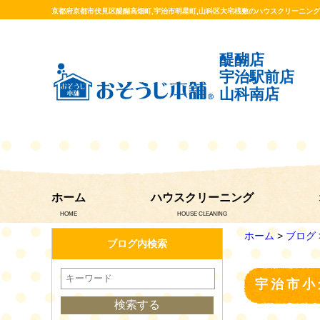
京都府京都市伏見区醍醐高畑町,宇治市明星町,山科区大宅桟敷のハウスクリーニン
醍醐店
宇治駅前店
山科南店
ホーム
ハウスクリーニング
HOME
HOUSE CLEANING
ホーム
>
ブログ
ブログ内検索
宇治市小