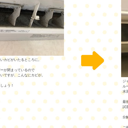
黒いカビがいたるところに。
バーが閉まっているので
ないですが、こんなにカビが。
ジ
ましょう！
ル
水
最
試
分
ご