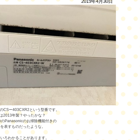
2019年4月30日
nicのCSー403CXR2という型番です。
3は2013年製？やったかな？
のPanasonicのお掃除機能付きの
ルを表すものだったような。
ろいろわかることがあります。