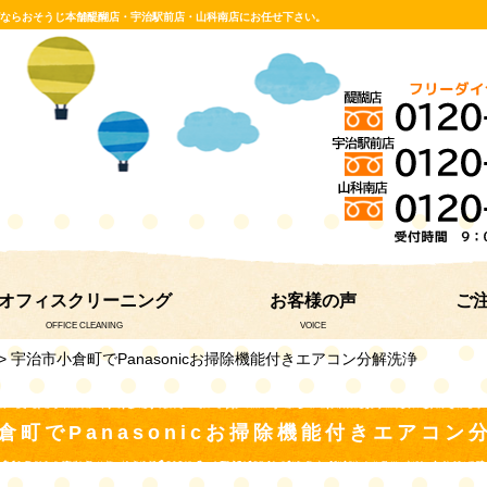
グならおそうじ本舗醍醐店・宇治駅前店・山科南店にお任せ下さい。
オフィスクリーニング
お客様の声
ご
OFFICE CLEANING
VOICE
> 宇治市小倉町でPanasonicお掃除機能付きエアコン分解洗浄
倉町でPanasonicお掃除機能付きエアコン