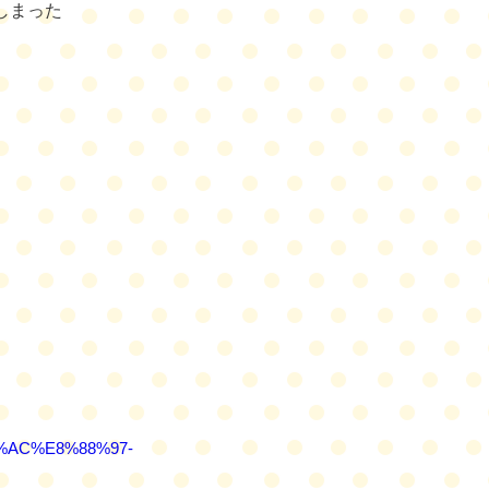
しまった
C%AC%E8%88%97-