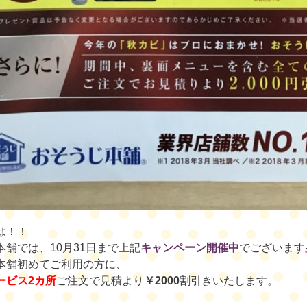
は！！
本舗では、10月31日まで上記
キャンペーン開催中
でございます
本舗初めてご利用の方に、
ービス2カ所
ご注文で見積より
￥2000
割引きいたします。