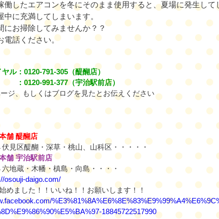
稼働したエアコンを冬にそのまま使用すると、夏場に発生して
屋中に充満してしまいます。
間にお掃除してみませんか？？
お電話ください。
イヤル：
0120-791-305
（醍醐店）
：
0120-991-377
（宇治駅前店）
ページ、もしくはブログを見たとお伝えください
本舗 醍醐店
→
伏見区醍醐・深草・桃山、山科区・・・・・
本舗 宇治駅前店
→
六地蔵・木幡・槙島・向島・・・・
://osouji-daigo.com/
始めました！！いいね！！お願いします！！
/www.facebook.com/%E3%81%8A%E6%8E%83%E9%99%A4%E6%9
8D%E9%86%90%E5%BA%97-18845722517990