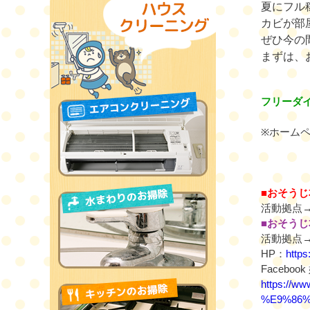
夏にフル
カビが部
ぜひ今の
まずは、
フリーダ
※
ホーム
■
おそうじ
活動拠点
■
おそうじ
活動拠点
HP
：
https
Facebook
https:/
%E9%86%