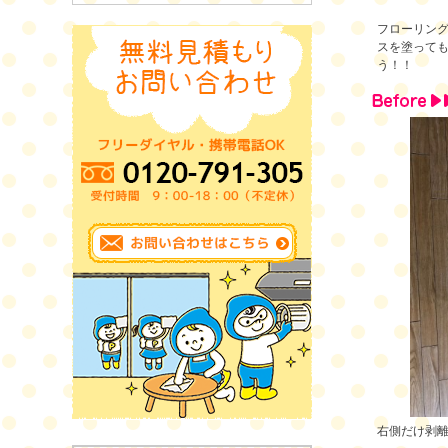
フローリン
スを塗っても
う！！
右側だけ剥