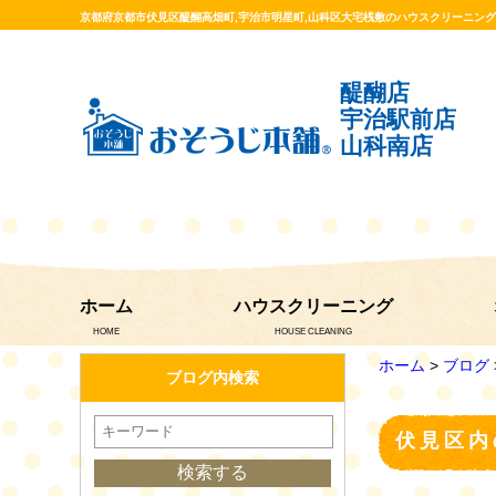
京都府京都市伏見区醍醐高畑町,宇治市明星町,山科区大宅桟敷のハウスクリーニン
醍醐店
宇治駅前店
山科南店
ホーム
ハウスクリーニング
HOME
HOUSE CLEANING
ホーム
>
ブログ
ブログ内検索
伏見区内