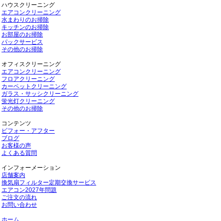
ハウスクリーニング
エアコンクリーニング
水まわりのお掃除
キッチンのお掃除
お部屋のお掃除
パックサービス
その他のお掃除
オフィスクリーニング
エアコンクリーニング
フロアクリーニング
カーペットクリーニング
ガラス・サッシクリーニング
蛍光灯クリーニング
その他のお掃除
コンテンツ
ビフォー・アフター
ブログ
お客様の声
よくある質問
インフォーメーション
店舗案内
換気扇フィルター定期交換サービス
エアコン2027年問題
ご注文の流れ
お問い合わせ
ホーム