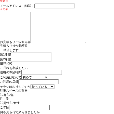
※必須
メールアドレス （確認）
※必須
お見積もりご依頼内容
見積もり後作業希望
希望します
第1希望
第2希望
日程相談
日程を相談したい
連絡の希望時間
ご利用は初めて
ご利用の店舗
チラシはお持ちですか
駐車スペースの有無
有
無
性 別
男性
女性
ご年齢
何を見られて来られましたか