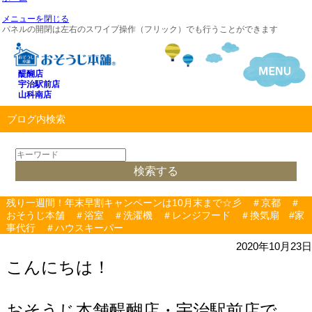
メニューを閉じる
パネルの開閉は左右のスワイプ操作（フリック）でも行うことができます
醍醐店
宇治駅前店
山科南店
ブログ内検索
残り一週間！年末早割キャンペーンは10月末まで☆彡 ＃京都 ＃
おそうじ本舗 ＃浴室 ＃洗濯機 ＃レンジフード ＃換気扇 #家
事代行 ＃ハウスキーパー
2020年10月23日
こんにちは！
おそうじ本舗醍醐店・宇治駅前店で