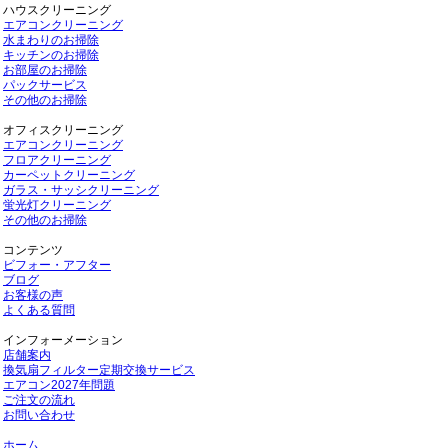
ハウスクリーニング
エアコンクリーニング
水まわりのお掃除
キッチンのお掃除
お部屋のお掃除
パックサービス
その他のお掃除
オフィスクリーニング
エアコンクリーニング
フロアクリーニング
カーペットクリーニング
ガラス・サッシクリーニング
蛍光灯クリーニング
その他のお掃除
コンテンツ
ビフォー・アフター
ブログ
お客様の声
よくある質問
インフォーメーション
店舗案内
換気扇フィルター定期交換サービス
エアコン2027年問題
ご注文の流れ
お問い合わせ
ホーム