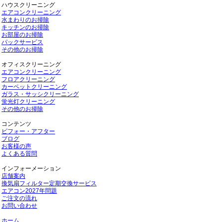
ハウスクリーニング
エアコンクリーニング
水まわりのお掃除
キッチンのお掃除
お部屋のお掃除
パックサービス
その他のお掃除
オフィスクリーニング
エアコンクリーニング
フロアクリーニング
カーペットクリーニング
ガラス・サッシクリーニング
蛍光灯クリーニング
その他のお掃除
コンテンツ
ビフォー・アフター
ブログ
お客様の声
よくある質問
インフォーメーション
店舗案内
換気扇フィルター定期交換サービス
エアコン2027年問題
ご注文の流れ
お問い合わせ
ホーム