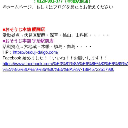
：
0120-991-377
（宇治駅前店）
※
ホームページ、もしくはブログを見たとお伝えください
■
おそうじ本舗 醍醐店
活動拠点
→
伏見区醍醐・深草・桃山、山科区・・・・・
■
おそうじ本舗 宇治駅前店
活動拠点
→
六地蔵・木幡・槙島・向島・・・・
HP
：
https://osouji-daigo.com/
Facebook
始めました！！いいね！！お願いします！！
https://www.facebook.com/%E3%81%8A%E6%8E%83%E9%9
%E9%86%8D%E9%86%90%E5%BA%97-18845722517990